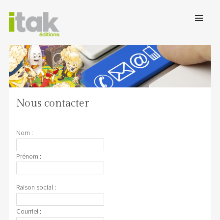
SKIP TO
CONTENT
Men
ITAK EDITIONS
Des livres pour tous
Nous contacter
Nom :
Prénom :
Raison social :
Courriel :